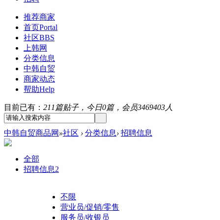
推荐商家
首页
Portal
社区
BBS
上韩网
分类信息
中韩自贸
商家动态
帮助
Help
目前已有：
211篇贴子，今日0篇，会员3469403人
中韩自贸商品网
»
社区
›
分类信息
›
招聘信息
全部
招聘信息
2
不限
营业员/促销/零售
服务员/收银员