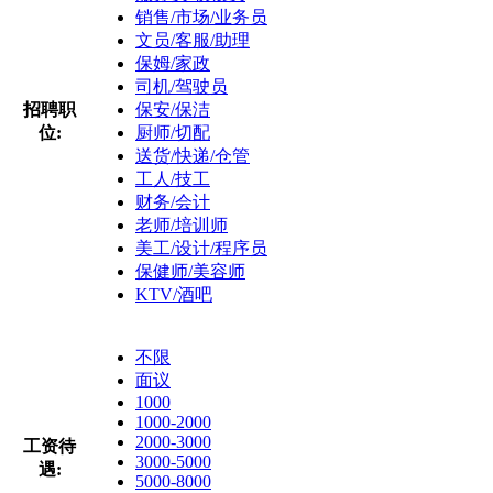
销售/市场/业务员
文员/客服/助理
保姆/家政
司机/驾驶员
招聘职
保安/保洁
位:
厨师/切配
送货/快递/仓管
工人/技工
财务/会计
老师/培训师
美工/设计/程序员
保健师/美容师
KTV/酒吧
不限
面议
1000
1000-2000
2000-3000
工资待
3000-5000
遇:
5000-8000