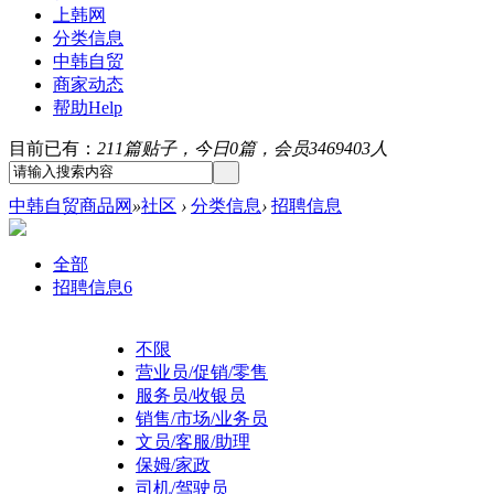
上韩网
分类信息
中韩自贸
商家动态
帮助
Help
目前已有：
211篇贴子，今日0篇，会员3469403人
中韩自贸商品网
»
社区
›
分类信息
›
招聘信息
全部
招聘信息
6
不限
营业员/促销/零售
服务员/收银员
销售/市场/业务员
文员/客服/助理
保姆/家政
司机/驾驶员