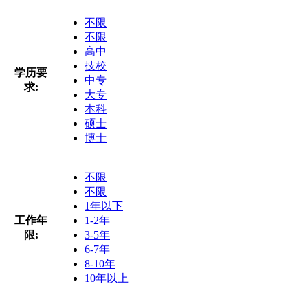
不限
不限
高中
技校
学历要
中专
求:
大专
本科
硕士
博士
不限
不限
1年以下
工作年
1-2年
限:
3-5年
6-7年
8-10年
10年以上