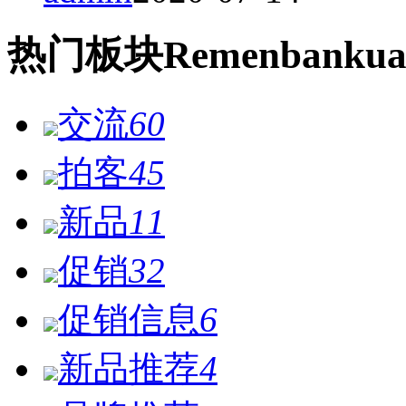
热门
板块
Remen
bankua
交流
60
拍客
45
新品
11
促销
32
促销信息
6
新品推荐
4