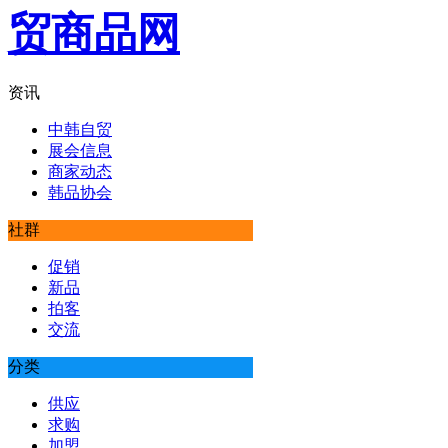
资讯
中韩自贸
展会信息
商家动态
韩品协会
社群
促销
新品
拍客
交流
分类
供应
求购
加盟