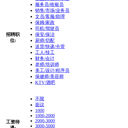
服务员/收银员
销售/市场/业务员
文员/客服/助理
保姆/家政
司机/驾驶员
招聘职
保安/保洁
位:
厨师/切配
送货/快递/仓管
工人/技工
财务/会计
老师/培训师
美工/设计/程序员
保健师/美容师
KTV/酒吧
不限
面议
1000
1000-2000
2000-3000
工资待
3000-5000
遇: