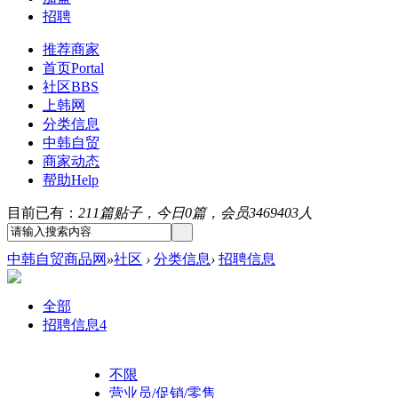
招聘
推荐商家
首页
Portal
社区
BBS
上韩网
分类信息
中韩自贸
商家动态
帮助
Help
目前已有：
211篇贴子，今日0篇，会员3469403人
中韩自贸商品网
»
社区
›
分类信息
›
招聘信息
全部
招聘信息
4
不限
营业员/促销/零售