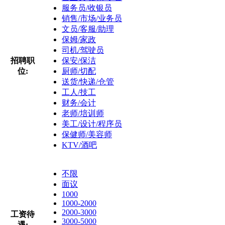
服务员/收银员
销售/市场/业务员
文员/客服/助理
保姆/家政
司机/驾驶员
招聘职
保安/保洁
位:
厨师/切配
送货/快递/仓管
工人/技工
财务/会计
老师/培训师
美工/设计/程序员
保健师/美容师
KTV/酒吧
不限
面议
1000
1000-2000
2000-3000
工资待
3000-5000
遇: