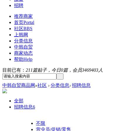
招聘
推荐商家
首页
Portal
社区
BBS
上韩网
分类信息
中韩自贸
商家动态
帮助
Help
目前已有：
211篇贴子，今日0篇，会员3469403人
中韩自贸商品网
»
社区
›
分类信息
›
招聘信息
全部
招聘信息
6
不限
营业员/促销/零售