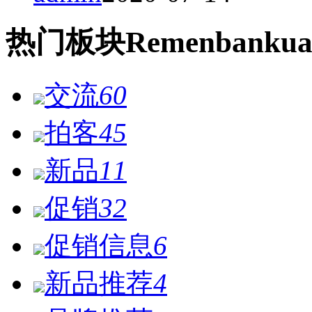
热门
板块
Remen
bankua
交流
60
拍客
45
新品
11
促销
32
促销信息
6
新品推荐
4