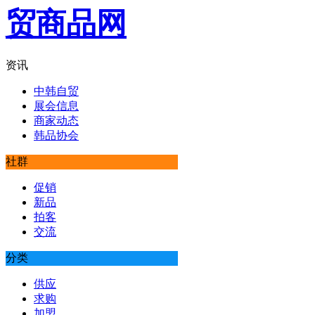
资讯
中韩自贸
展会信息
商家动态
韩品协会
社群
促销
新品
拍客
交流
分类
供应
求购
加盟