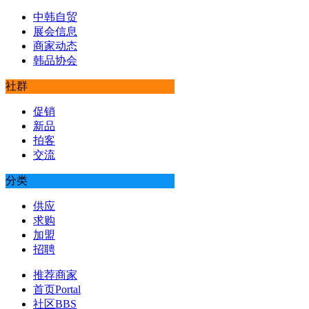
中韩自贸
展会信息
商家动态
韩品协会
社群
促销
新品
拍客
交流
分类
供应
求购
加盟
招聘
推荐商家
首页
Portal
社区
BBS