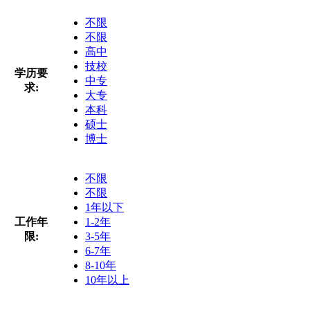
不限
不限
高中
技校
学历要
中专
求:
大专
本科
硕士
博士
不限
不限
1年以下
工作年
1-2年
限:
3-5年
6-7年
8-10年
10年以上