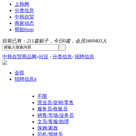
上韩网
分类信息
中韩自贸
商家动态
帮助
Help
目前已有：
211篇贴子，今日0篇，会员3469403人
中韩自贸商品网
»
社区
›
分类信息
›
招聘信息
全部
招聘信息
4
不限
营业员/促销/零售
服务员/收银员
销售/市场/业务员
文员/客服/助理
保姆/家政
司机/驾驶员