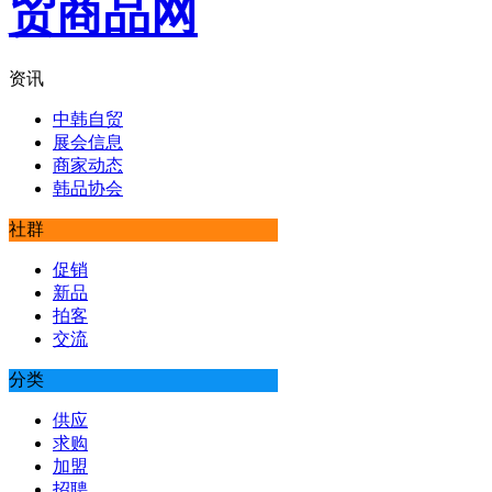
资讯
中韩自贸
展会信息
商家动态
韩品协会
社群
促销
新品
拍客
交流
分类
供应
求购
加盟
招聘