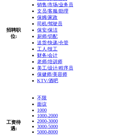
销售/市场/业务员
文员/客服/助理
保姆/家政
司机/驾驶员
招聘职
保安/保洁
位:
厨师/切配
送货/快递/仓管
工人/技工
财务/会计
老师/培训师
美工/设计/程序员
保健师/美容师
KTV/酒吧
不限
面议
1000
1000-2000
2000-3000
工资待
3000-5000
遇:
5000-8000