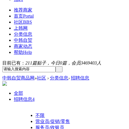
推荐商家
首页
Portal
社区
BBS
上韩网
分类信息
中韩自贸
商家动态
帮助
Help
目前已有：
211篇贴子，今日0篇，会员3469403人
中韩自贸商品网
»
社区
›
分类信息
›
招聘信息
全部
招聘信息
4
不限
营业员/促销/零售
服务员/收银员