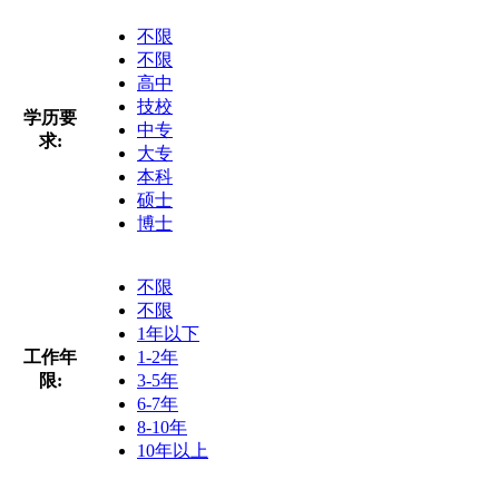
不限
不限
高中
技校
学历要
中专
求:
大专
本科
硕士
博士
不限
不限
1年以下
工作年
1-2年
限:
3-5年
6-7年
8-10年
10年以上