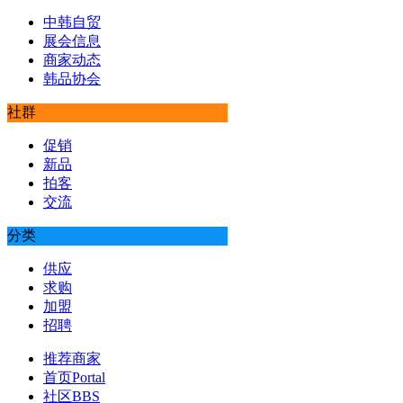
中韩自贸
展会信息
商家动态
韩品协会
社群
促销
新品
拍客
交流
分类
供应
求购
加盟
招聘
推荐商家
首页
Portal
社区
BBS