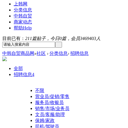
上韩网
分类信息
中韩自贸
商家动态
帮助
Help
目前已有：
211篇贴子，今日0篇，会员3469403人
中韩自贸商品网
»
社区
›
分类信息
›
招聘信息
全部
招聘信息
4
不限
营业员/促销/零售
服务员/收银员
销售/市场/业务员
文员/客服/助理
保姆/家政
司机/驾驶员