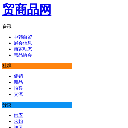
资讯
中韩自贸
展会信息
商家动态
韩品协会
社群
促销
新品
拍客
交流
分类
供应
求购
加盟