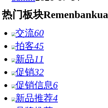
热门
板块
Remen
bankua
交流
60
拍客
45
新品
11
促销
32
促销信息
6
新品推荐
4