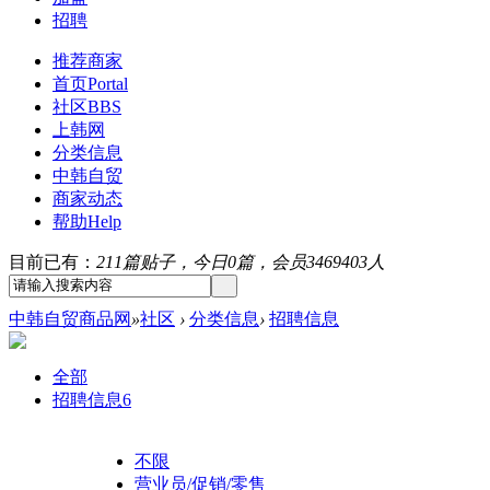
招聘
推荐商家
首页
Portal
社区
BBS
上韩网
分类信息
中韩自贸
商家动态
帮助
Help
目前已有：
211篇贴子，今日0篇，会员3469403人
中韩自贸商品网
»
社区
›
分类信息
›
招聘信息
全部
招聘信息
6
不限
营业员/促销/零售