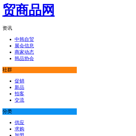
资讯
中韩自贸
展会信息
商家动态
韩品协会
社群
促销
新品
拍客
交流
分类
供应
求购
加盟