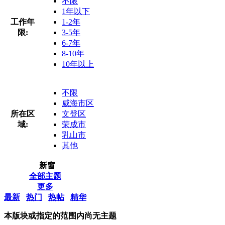
不限
1年以下
工作年
1-2年
限:
3-5年
6-7年
8-10年
10年以上
不限
威海市区
所在区
文登区
域:
荣成市
乳山市
其他
新窗
全部主题
更多
最新
热门
热帖
精华
本版块或指定的范围内尚无主题