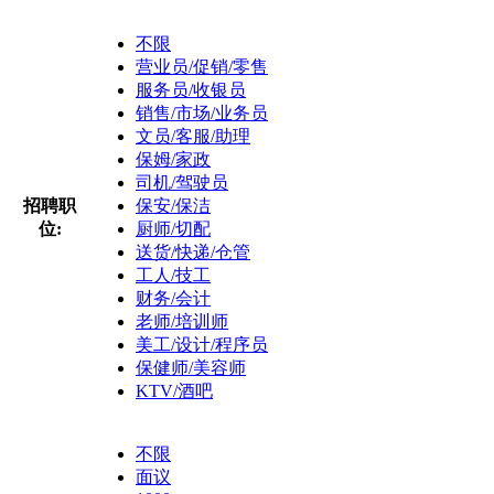
不限
营业员/促销/零售
服务员/收银员
销售/市场/业务员
文员/客服/助理
保姆/家政
司机/驾驶员
招聘职
保安/保洁
位:
厨师/切配
送货/快递/仓管
工人/技工
财务/会计
老师/培训师
美工/设计/程序员
保健师/美容师
KTV/酒吧
不限
面议