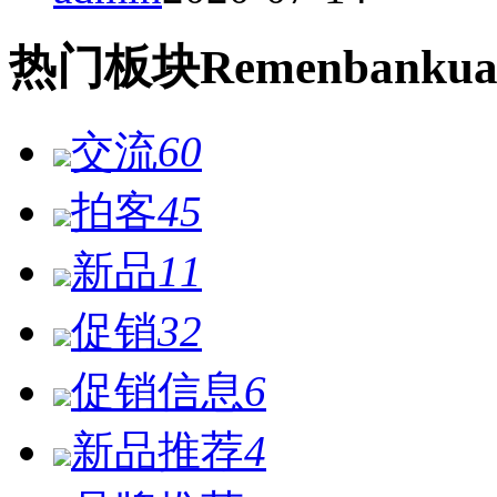
热门
板块
Remen
bankua
交流
60
拍客
45
新品
11
促销
32
促销信息
6
新品推荐
4