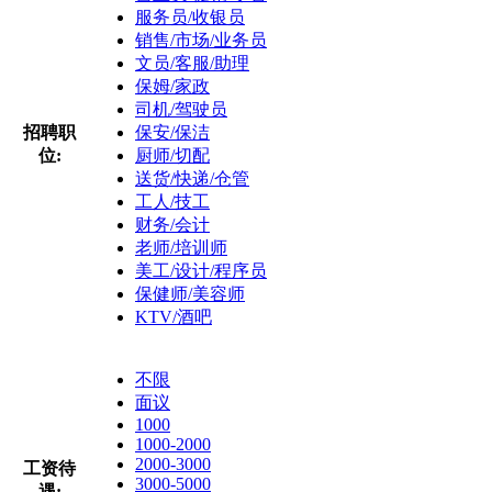
服务员/收银员
销售/市场/业务员
文员/客服/助理
保姆/家政
司机/驾驶员
招聘职
保安/保洁
位:
厨师/切配
送货/快递/仓管
工人/技工
财务/会计
老师/培训师
美工/设计/程序员
保健师/美容师
KTV/酒吧
不限
面议
1000
1000-2000
2000-3000
工资待
3000-5000
遇: