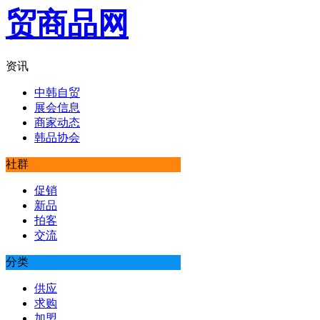
资讯
中韩自贸
展会信息
商家动态
韩品协会
社群
促销
新品
拍客
交流
分类
供应
求购
加盟