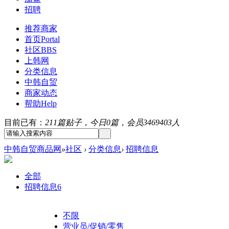
招聘
推荐商家
首页
Portal
社区
BBS
上韩网
分类信息
中韩自贸
商家动态
帮助
Help
目前已有：
211篇贴子，今日0篇，会员3469403人
中韩自贸商品网
»
社区
›
分类信息
›
招聘信息
全部
招聘信息
6
不限
营业员/促销/零售