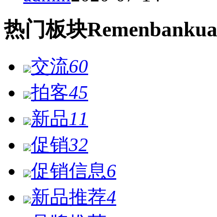
热门
板块
Remen
bankua
交流
60
拍客
45
新品
11
促销
32
促销信息
6
新品推荐
4