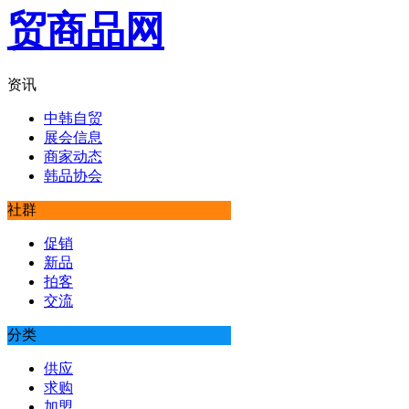
资讯
中韩自贸
展会信息
商家动态
韩品协会
社群
促销
新品
拍客
交流
分类
供应
求购
加盟