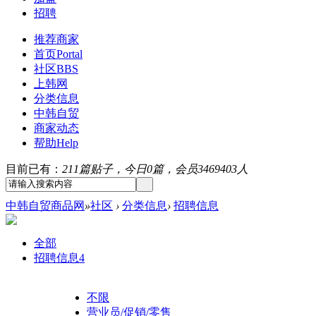
招聘
推荐商家
首页
Portal
社区
BBS
上韩网
分类信息
中韩自贸
商家动态
帮助
Help
目前已有：
211篇贴子，今日0篇，会员3469403人
中韩自贸商品网
»
社区
›
分类信息
›
招聘信息
全部
招聘信息
4
不限
营业员/促销/零售