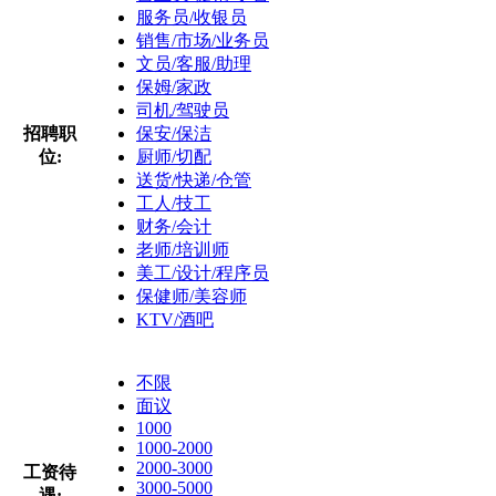
服务员/收银员
销售/市场/业务员
文员/客服/助理
保姆/家政
司机/驾驶员
招聘职
保安/保洁
位:
厨师/切配
送货/快递/仓管
工人/技工
财务/会计
老师/培训师
美工/设计/程序员
保健师/美容师
KTV/酒吧
不限
面议
1000
1000-2000
2000-3000
工资待
3000-5000
遇: