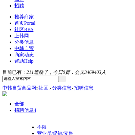
招聘
推荐商家
首页
Portal
社区
BBS
上韩网
分类信息
中韩自贸
商家动态
帮助
Help
目前已有：
211篇贴子，今日0篇，会员3469403人
中韩自贸商品网
»
社区
›
分类信息
›
招聘信息
全部
招聘信息
4
不限
营业员/促销/零售