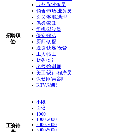
服务员/收银员
销售/市场/业务员
文员/客服/助理
保姆/家政
司机/驾驶员
招聘职
保安/保洁
位:
厨师/切配
送货/快递/仓管
工人/技工
财务/会计
老师/培训师
美工/设计/程序员
保健师/美容师
KTV/酒吧
不限
面议
1000
1000-2000
2000-3000
工资待
3000-5000
遇: