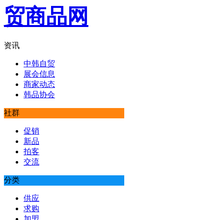
资讯
中韩自贸
展会信息
商家动态
韩品协会
社群
促销
新品
拍客
交流
分类
供应
求购
加盟