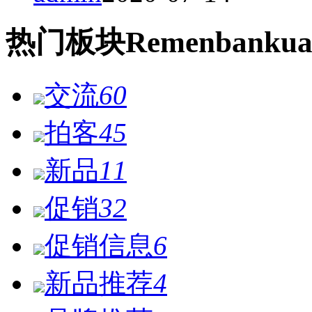
热门
板块
Remen
bankua
交流
60
拍客
45
新品
11
促销
32
促销信息
6
新品推荐
4