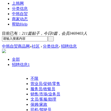
上韩网
分类信息
中韩自贸
商家动态
帮助
Help
目前已有：
211篇贴子，今日0篇，会员3469403人
中韩自贸商品网
»
社区
›
分类信息
›
招聘信息
全部
招聘信息
1
不限
营业员/促销/零售
服务员/收银员
销售/市场/业务员
文员/客服/助理
保姆/家政
司机/驾驶员