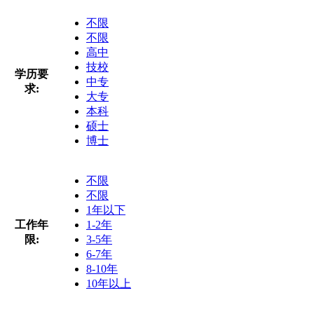
不限
不限
高中
技校
学历要
中专
求:
大专
本科
硕士
博士
不限
不限
1年以下
工作年
1-2年
限:
3-5年
6-7年
8-10年
10年以上