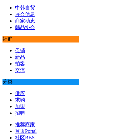
中韩自贸
展会信息
商家动态
韩品协会
社群
促销
新品
拍客
交流
分类
供应
求购
加盟
招聘
推荐商家
首页
Portal
社区
BBS