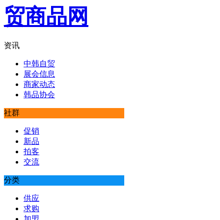
资讯
中韩自贸
展会信息
商家动态
韩品协会
社群
促销
新品
拍客
交流
分类
供应
求购
加盟