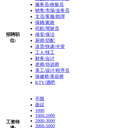
服务员/收银员
销售/市场/业务员
文员/客服/助理
保姆/家政
司机/驾驶员
招聘职
保安/保洁
位:
厨师/切配
送货/快递/仓管
工人/技工
财务/会计
老师/培训师
美工/设计/程序员
保健师/美容师
KTV/酒吧
不限
面议
1000
1000-2000
2000-3000
工资待
3000-5000
遇: