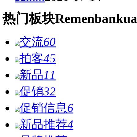
热门
板块
Remen
bankua
交流
60
拍客
45
新品
11
促销
32
促销信息
6
新品推荐
4