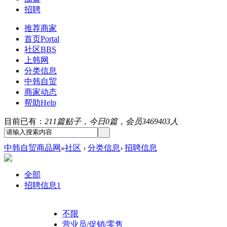
招聘
推荐商家
首页
Portal
社区
BBS
上韩网
分类信息
中韩自贸
商家动态
帮助
Help
目前已有：
211篇贴子，今日0篇，会员3469403人
中韩自贸商品网
»
社区
›
分类信息
›
招聘信息
全部
招聘信息
1
不限
营业员/促销/零售