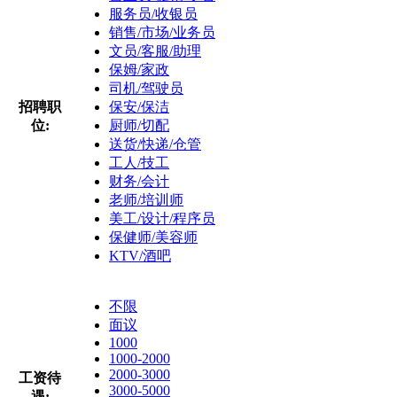
服务员/收银员
销售/市场/业务员
文员/客服/助理
保姆/家政
司机/驾驶员
招聘职
保安/保洁
位:
厨师/切配
送货/快递/仓管
工人/技工
财务/会计
老师/培训师
美工/设计/程序员
保健师/美容师
KTV/酒吧
不限
面议
1000
1000-2000
2000-3000
工资待
3000-5000
遇: