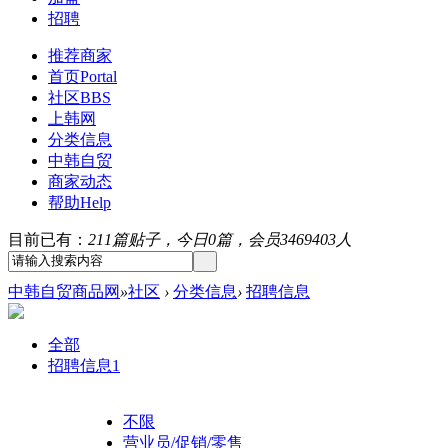
招聘
推荐商家
首页
Portal
社区
BBS
上韩网
分类信息
中韩自贸
商家动态
帮助
Help
目前已有：
211篇贴子，今日0篇，会员3469403人
中韩自贸商品网
»
社区
›
分类信息
›
招聘信息
全部
招聘信息
1
不限
营业员/促销/零售