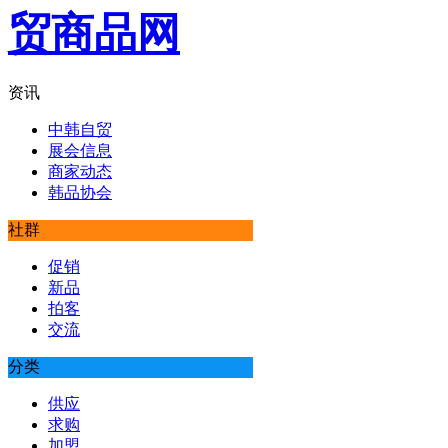
资讯
中韩自贸
展会信息
商家动态
韩品协会
社群
促销
新品
拍客
交流
分类
供应
求购
加盟