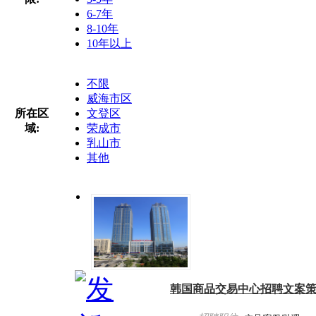
6-7年
8-10年
10年以上
不限
威海市区
所在区
文登区
域:
荣成市
乳山市
其他
韩国商品交易中心招聘文案