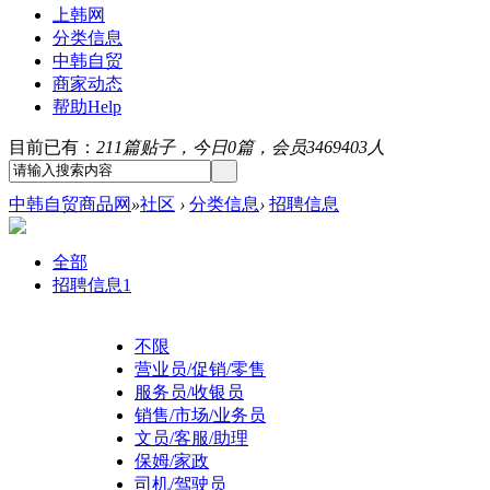
上韩网
分类信息
中韩自贸
商家动态
帮助
Help
目前已有：
211篇贴子，今日0篇，会员3469403人
中韩自贸商品网
»
社区
›
分类信息
›
招聘信息
全部
招聘信息
1
不限
营业员/促销/零售
服务员/收银员
销售/市场/业务员
文员/客服/助理
保姆/家政
司机/驾驶员