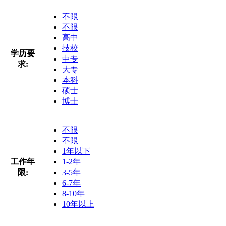
不限
不限
高中
技校
学历要
中专
求:
大专
本科
硕士
博士
不限
不限
1年以下
工作年
1-2年
限:
3-5年
6-7年
8-10年
10年以上