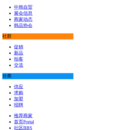
中韩自贸
展会信息
商家动态
韩品协会
社群
促销
新品
拍客
交流
分类
供应
求购
加盟
招聘
推荐商家
首页
Portal
社区
BBS