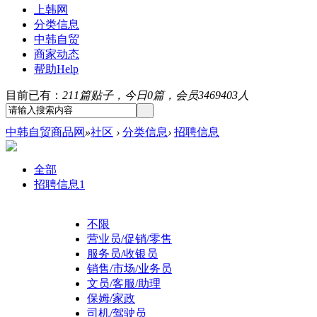
上韩网
分类信息
中韩自贸
商家动态
帮助
Help
目前已有：
211篇贴子，今日0篇，会员3469403人
中韩自贸商品网
»
社区
›
分类信息
›
招聘信息
全部
招聘信息
1
不限
营业员/促销/零售
服务员/收银员
销售/市场/业务员
文员/客服/助理
保姆/家政
司机/驾驶员