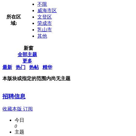
不限
威海市区
所在区
文登区
域:
荣成市
乳山市
其他
新窗
全部主题
更多
最新
热门
热帖
精华
本版块或指定的范围内尚无主题
招聘信息
收藏本版
订阅
今日
0
主题