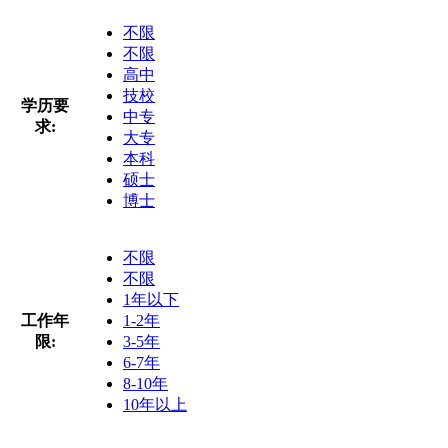
不限
不限
高中
技校
学历要
中专
求:
大专
本科
硕士
博士
不限
不限
1年以下
工作年
1-2年
限:
3-5年
6-7年
8-10年
10年以上