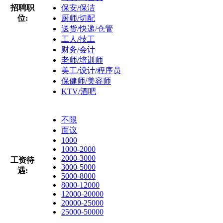
招聘职
保安/保洁
位:
厨师/切配
送货/快递/仓管
工人/技工
财务/会计
老师/培训师
美工/设计/程序员
保健师/美容师
KTV/酒吧
不限
面议
1000
1000-2000
2000-3000
工资待
3000-5000
遇:
5000-8000
8000-12000
12000-20000
20000-25000
25000-50000