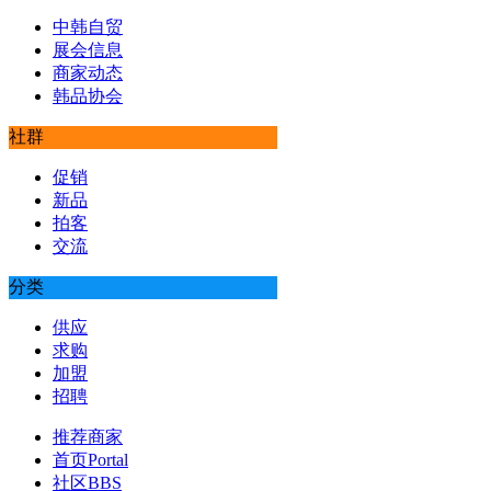
中韩自贸
展会信息
商家动态
韩品协会
社群
促销
新品
拍客
交流
分类
供应
求购
加盟
招聘
推荐商家
首页
Portal
社区
BBS