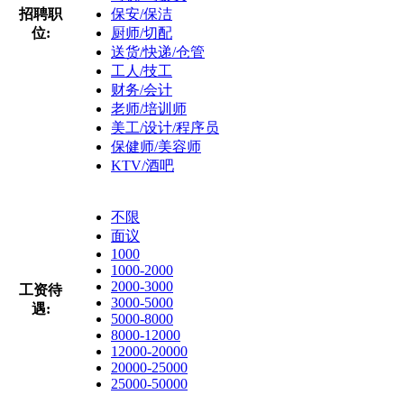
招聘职
保安/保洁
位:
厨师/切配
送货/快递/仓管
工人/技工
财务/会计
老师/培训师
美工/设计/程序员
保健师/美容师
KTV/酒吧
不限
面议
1000
1000-2000
2000-3000
工资待
3000-5000
遇:
5000-8000
8000-12000
12000-20000
20000-25000
25000-50000