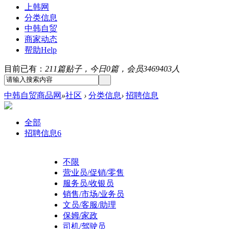
上韩网
分类信息
中韩自贸
商家动态
帮助
Help
目前已有：
211篇贴子，今日0篇，会员3469403人
中韩自贸商品网
»
社区
›
分类信息
›
招聘信息
全部
招聘信息
6
不限
营业员/促销/零售
服务员/收银员
销售/市场/业务员
文员/客服/助理
保姆/家政
司机/驾驶员