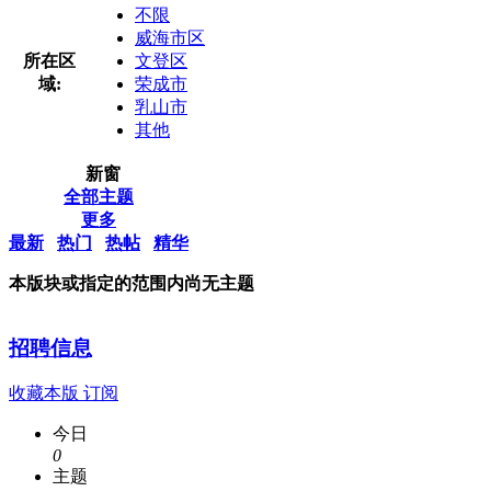
不限
威海市区
所在区
文登区
域:
荣成市
乳山市
其他
新窗
全部主题
更多
最新
热门
热帖
精华
本版块或指定的范围内尚无主题
招聘信息
收藏本版
订阅
今日
0
主题