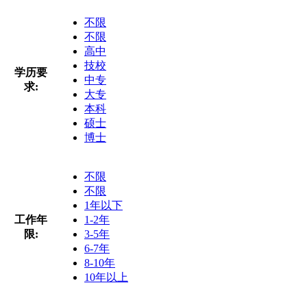
不限
不限
高中
技校
学历要
中专
求:
大专
本科
硕士
博士
不限
不限
1年以下
工作年
1-2年
限:
3-5年
6-7年
8-10年
10年以上