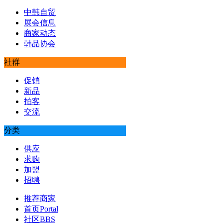
中韩自贸
展会信息
商家动态
韩品协会
社群
促销
新品
拍客
交流
分类
供应
求购
加盟
招聘
推荐商家
首页
Portal
社区
BBS