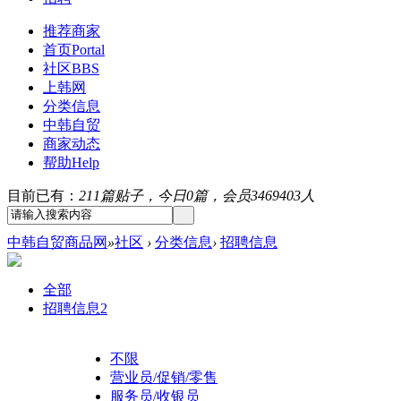
推荐商家
首页
Portal
社区
BBS
上韩网
分类信息
中韩自贸
商家动态
帮助
Help
目前已有：
211篇贴子，今日0篇，会员3469403人
中韩自贸商品网
»
社区
›
分类信息
›
招聘信息
全部
招聘信息
2
不限
营业员/促销/零售
服务员/收银员