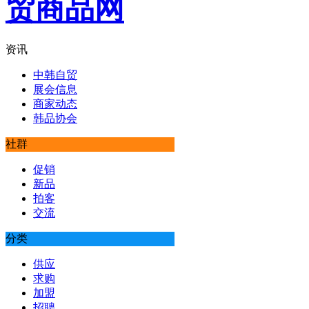
资讯
中韩自贸
展会信息
商家动态
韩品协会
社群
促销
新品
拍客
交流
分类
供应
求购
加盟
招聘