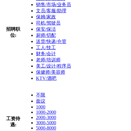
销售/市场/业务员
文员/客服/助理
保姆/家政
司机/驾驶员
招聘职
保安/保洁
位:
厨师/切配
送货/快递/仓管
工人/技工
财务/会计
老师/培训师
美工/设计/程序员
保健师/美容师
KTV/酒吧
不限
面议
1000
1000-2000
2000-3000
工资待
3000-5000
遇:
5000-8000