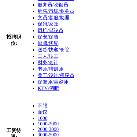
服务员/收银员
销售/市场/业务员
文员/客服/助理
保姆/家政
司机/驾驶员
招聘职
保安/保洁
位:
厨师/切配
送货/快递/仓管
工人/技工
财务/会计
老师/培训师
美工/设计/程序员
保健师/美容师
KTV/酒吧
不限
面议
1000
1000-2000
2000-3000
工资待
3000-5000
遇: