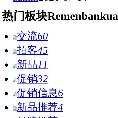
热门
板块
Remen
bankua
交流
60
拍客
45
新品
11
促销
32
促销信息
6
新品推荐
4