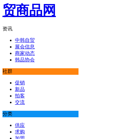
资讯
中韩自贸
展会信息
商家动态
韩品协会
社群
促销
新品
拍客
交流
分类
供应
求购
加盟