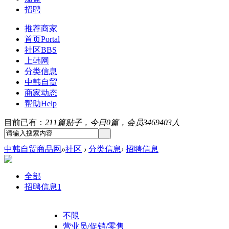
招聘
推荐商家
首页
Portal
社区
BBS
上韩网
分类信息
中韩自贸
商家动态
帮助
Help
目前已有：
211篇贴子，今日0篇，会员3469403人
中韩自贸商品网
»
社区
›
分类信息
›
招聘信息
全部
招聘信息
1
不限
营业员/促销/零售