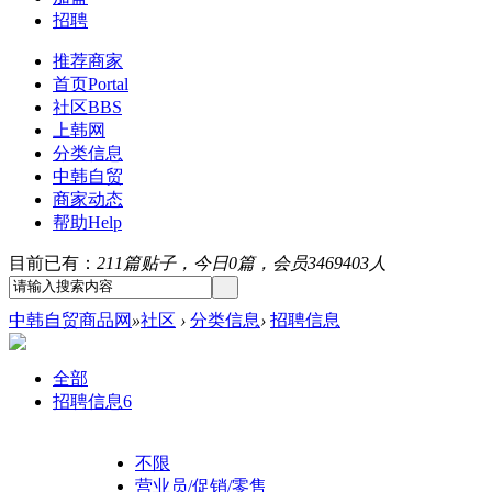
招聘
推荐商家
首页
Portal
社区
BBS
上韩网
分类信息
中韩自贸
商家动态
帮助
Help
目前已有：
211篇贴子，今日0篇，会员3469403人
中韩自贸商品网
»
社区
›
分类信息
›
招聘信息
全部
招聘信息
6
不限
营业员/促销/零售