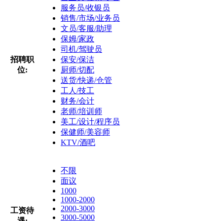
服务员/收银员
销售/市场/业务员
文员/客服/助理
保姆/家政
司机/驾驶员
招聘职
保安/保洁
位:
厨师/切配
送货/快递/仓管
工人/技工
财务/会计
老师/培训师
美工/设计/程序员
保健师/美容师
KTV/酒吧
不限
面议
1000
1000-2000
2000-3000
工资待
3000-5000
遇: