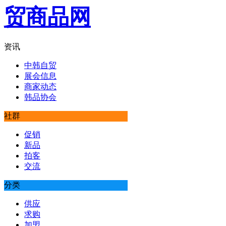
资讯
中韩自贸
展会信息
商家动态
韩品协会
社群
促销
新品
拍客
交流
分类
供应
求购
加盟