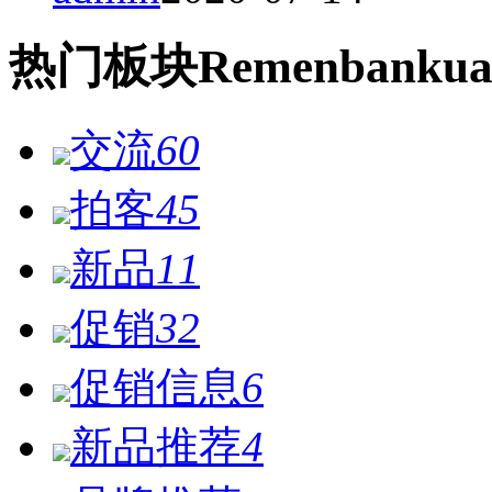
热门
板块
Remen
bankua
交流
60
拍客
45
新品
11
促销
32
促销信息
6
新品推荐
4