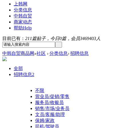
上韩网
分类信息
中韩自贸
商家动态
帮助
Help
目前已有：
211篇贴子，今日0篇，会员3469403人
中韩自贸商品网
»
社区
›
分类信息
›
招聘信息
全部
招聘信息
2
不限
营业员/促销/零售
服务员/收银员
销售/市场/业务员
文员/客服/助理
保姆/家政
司机/驾驶员