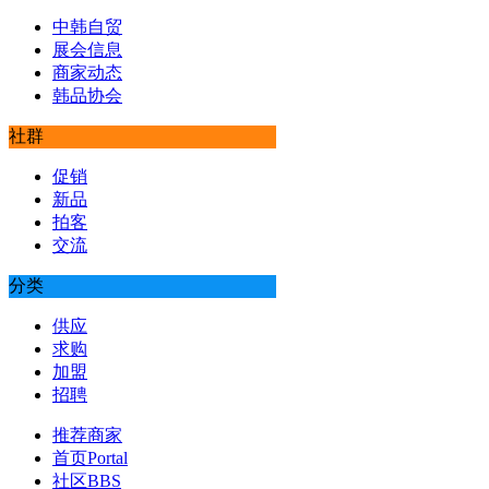
中韩自贸
展会信息
商家动态
韩品协会
社群
促销
新品
拍客
交流
分类
供应
求购
加盟
招聘
推荐商家
首页
Portal
社区
BBS