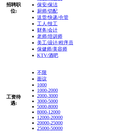
招聘职
保安/保洁
位:
厨师/切配
送货/快递/仓管
工人/技工
财务/会计
老师/培训师
美工/设计/程序员
保健师/美容师
KTV/酒吧
不限
面议
1000
1000-2000
2000-3000
工资待
3000-5000
遇:
5000-8000
8000-12000
12000-20000
20000-25000
25000-50000