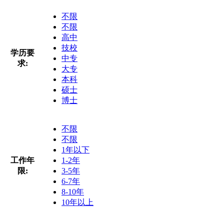
不限
不限
高中
技校
学历要
中专
求:
大专
本科
硕士
博士
不限
不限
1年以下
工作年
1-2年
限:
3-5年
6-7年
8-10年
10年以上