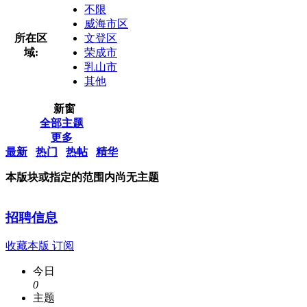
不限
威海市区
所在区
文登区
域:
荣成市
乳山市
其他
新窗
全部主题
更多
最新
热门
热帖
精华
本版块或指定的范围内尚无主题
招聘信息
收藏本版
订阅
今日
0
主题