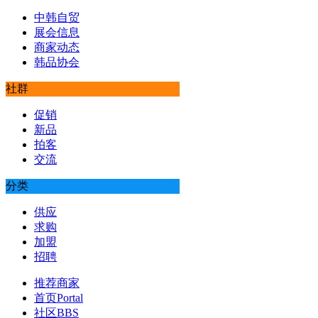
中韩自贸
展会信息
商家动态
韩品协会
社群
促销
新品
拍客
交流
分类
供应
求购
加盟
招聘
推荐商家
首页
Portal
社区
BBS