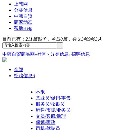
上韩网
分类信息
中韩自贸
商家动态
帮助
Help
目前已有：
211篇贴子，今日0篇，会员3469403人
中韩自贸商品网
»
社区
›
分类信息
›
招聘信息
全部
招聘信息
6
不限
营业员/促销/零售
服务员/收银员
销售/市场/业务员
文员/客服/助理
保姆/家政
司机/驾驶员