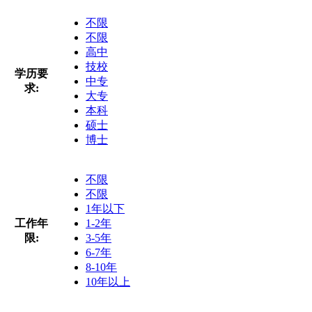
不限
不限
高中
技校
学历要
中专
求:
大专
本科
硕士
博士
不限
不限
1年以下
工作年
1-2年
限:
3-5年
6-7年
8-10年
10年以上