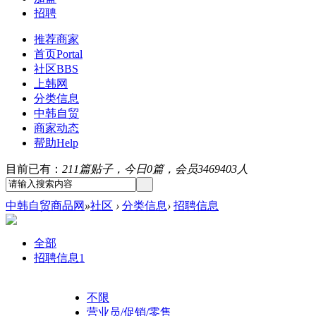
招聘
推荐商家
首页
Portal
社区
BBS
上韩网
分类信息
中韩自贸
商家动态
帮助
Help
目前已有：
211篇贴子，今日0篇，会员3469403人
中韩自贸商品网
»
社区
›
分类信息
›
招聘信息
全部
招聘信息
1
不限
营业员/促销/零售