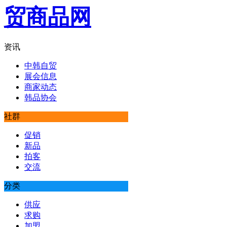
资讯
中韩自贸
展会信息
商家动态
韩品协会
社群
促销
新品
拍客
交流
分类
供应
求购
加盟