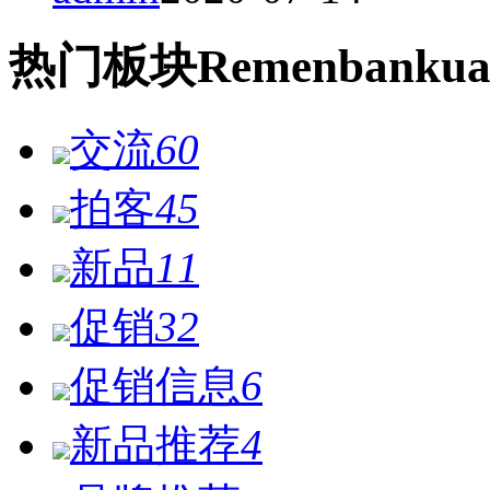
热门
板块
Remen
bankua
交流
60
拍客
45
新品
11
促销
32
促销信息
6
新品推荐
4