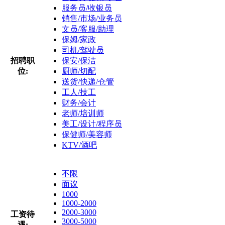
服务员/收银员
销售/市场/业务员
文员/客服/助理
保姆/家政
司机/驾驶员
招聘职
保安/保洁
位:
厨师/切配
送货/快递/仓管
工人/技工
财务/会计
老师/培训师
美工/设计/程序员
保健师/美容师
KTV/酒吧
不限
面议
1000
1000-2000
2000-3000
工资待
3000-5000
遇: