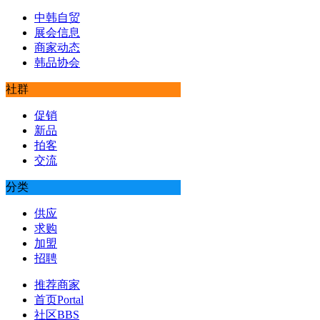
中韩自贸
展会信息
商家动态
韩品协会
社群
促销
新品
拍客
交流
分类
供应
求购
加盟
招聘
推荐商家
首页
Portal
社区
BBS