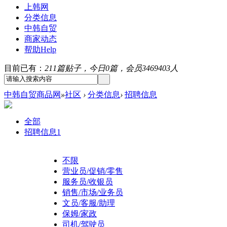
上韩网
分类信息
中韩自贸
商家动态
帮助
Help
目前已有：
211篇贴子，今日0篇，会员3469403人
中韩自贸商品网
»
社区
›
分类信息
›
招聘信息
全部
招聘信息
1
不限
营业员/促销/零售
服务员/收银员
销售/市场/业务员
文员/客服/助理
保姆/家政
司机/驾驶员