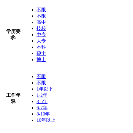
不限
不限
高中
技校
学历要
中专
求:
大专
本科
硕士
博士
不限
不限
1年以下
工作年
1-2年
限:
3-5年
6-7年
8-10年
10年以上