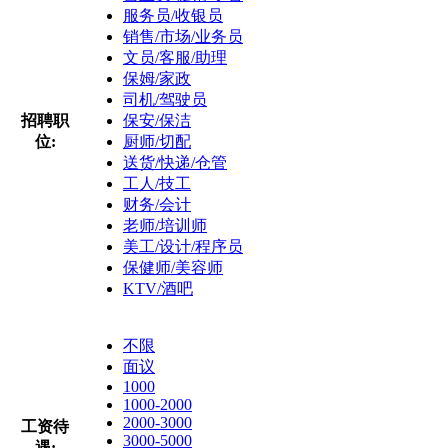
服务员/收银员
销售/市场/业务员
文员/客服/助理
保姆/家政
司机/驾驶员
招聘职
保安/保洁
位:
厨师/切配
送货/快递/仓管
工人/技工
财务/会计
老师/培训师
美工/设计/程序员
保健师/美容师
KTV/酒吧
不限
面议
1000
1000-2000
2000-3000
工资待
3000-5000
遇: