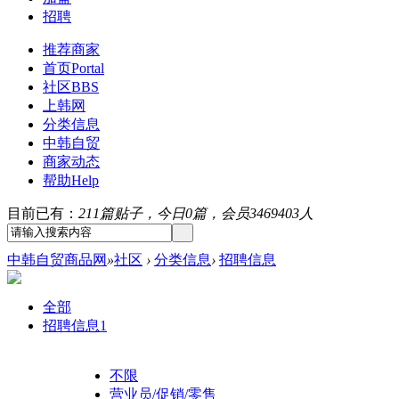
招聘
推荐商家
首页
Portal
社区
BBS
上韩网
分类信息
中韩自贸
商家动态
帮助
Help
目前已有：
211篇贴子，今日0篇，会员3469403人
中韩自贸商品网
»
社区
›
分类信息
›
招聘信息
全部
招聘信息
1
不限
营业员/促销/零售