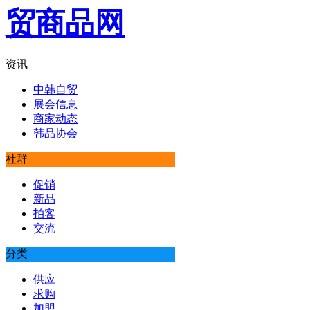
资讯
中韩自贸
展会信息
商家动态
韩品协会
社群
促销
新品
拍客
交流
分类
供应
求购
加盟