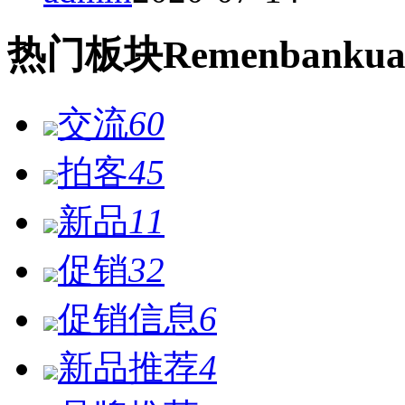
热门
板块
Remen
bankua
交流
60
拍客
45
新品
11
促销
32
促销信息
6
新品推荐
4