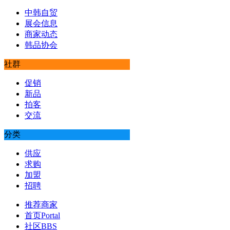
中韩自贸
展会信息
商家动态
韩品协会
社群
促销
新品
拍客
交流
分类
供应
求购
加盟
招聘
推荐商家
首页
Portal
社区
BBS