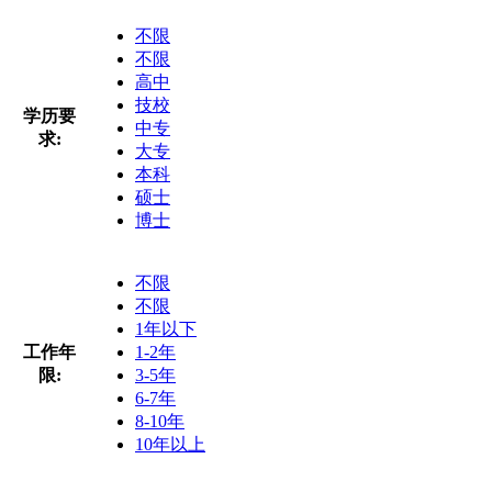
不限
不限
高中
技校
学历要
中专
求:
大专
本科
硕士
博士
不限
不限
1年以下
工作年
1-2年
限:
3-5年
6-7年
8-10年
10年以上