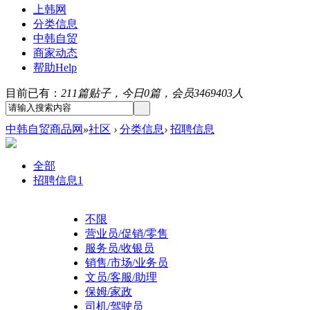
上韩网
分类信息
中韩自贸
商家动态
帮助
Help
目前已有：
211篇贴子，今日0篇，会员3469403人
中韩自贸商品网
»
社区
›
分类信息
›
招聘信息
全部
招聘信息
1
不限
营业员/促销/零售
服务员/收银员
销售/市场/业务员
文员/客服/助理
保姆/家政
司机/驾驶员