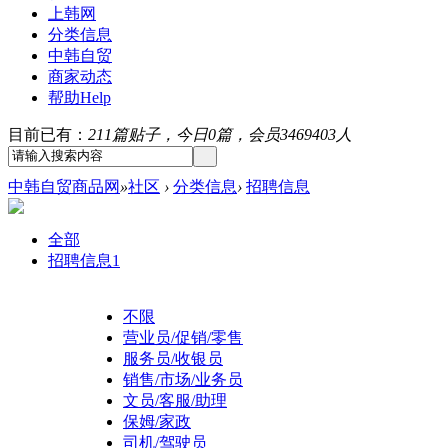
上韩网
分类信息
中韩自贸
商家动态
帮助
Help
目前已有：
211篇贴子，今日0篇，会员3469403人
中韩自贸商品网
»
社区
›
分类信息
›
招聘信息
全部
招聘信息
1
不限
营业员/促销/零售
服务员/收银员
销售/市场/业务员
文员/客服/助理
保姆/家政
司机/驾驶员