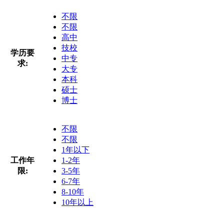
不限
不限
高中
技校
学历要
中专
求:
大专
本科
硕士
博士
不限
不限
1年以下
工作年
1-2年
限:
3-5年
6-7年
8-10年
10年以上