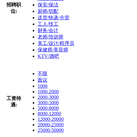
招聘职
保安/保洁
位:
厨师/切配
送货/快递/仓管
工人/技工
财务/会计
老师/培训师
美工/设计/程序员
保健师/美容师
KTV/酒吧
不限
面议
1000
1000-2000
2000-3000
工资待
3000-5000
遇:
5000-8000
8000-12000
12000-20000
20000-25000
25000-50000