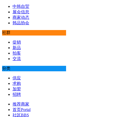
中韩自贸
展会信息
商家动态
韩品协会
社群
促销
新品
拍客
交流
分类
供应
求购
加盟
招聘
推荐商家
首页
Portal
社区
BBS