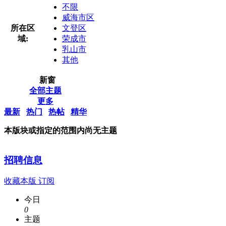
不限
威海市区
所在区
文登区
域:
荣成市
乳山市
其他
新窗
全部主题
更多
最新
热门
热帖
精华
本版块或指定的范围内尚无主题
招聘信息
收藏本版
订阅
今日
0
主题