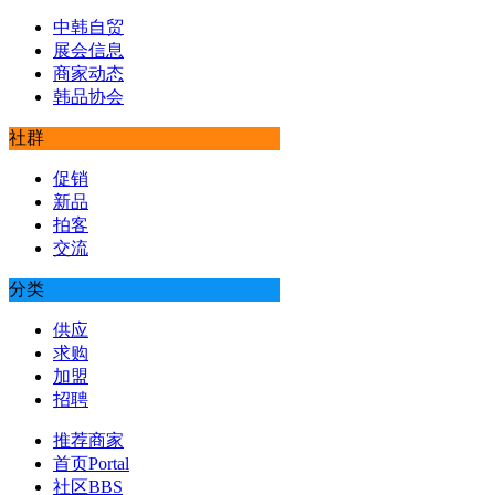
中韩自贸
展会信息
商家动态
韩品协会
社群
促销
新品
拍客
交流
分类
供应
求购
加盟
招聘
推荐商家
首页
Portal
社区
BBS