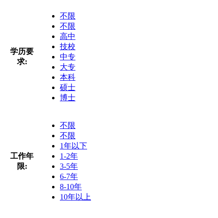
不限
不限
高中
技校
学历要
中专
求:
大专
本科
硕士
博士
不限
不限
1年以下
工作年
1-2年
限:
3-5年
6-7年
8-10年
10年以上