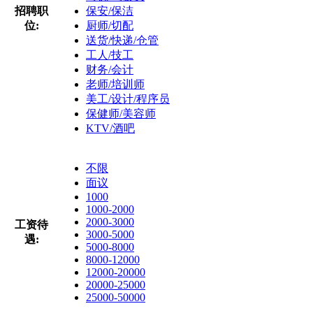
招聘职
保安/保洁
位:
厨师/切配
送货/快递/仓管
工人/技工
财务/会计
老师/培训师
美工/设计/程序员
保健师/美容师
KTV/酒吧
不限
面议
1000
1000-2000
2000-3000
工资待
3000-5000
遇:
5000-8000
8000-12000
12000-20000
20000-25000
25000-50000