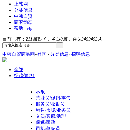
上韩网
分类信息
中韩自贸
商家动态
帮助
Help
目前已有：
211篇贴子，今日0篇，会员3469403人
中韩自贸商品网
»
社区
›
分类信息
›
招聘信息
全部
招聘信息
1
不限
营业员/促销/零售
服务员/收银员
销售/市场/业务员
文员/客服/助理
保姆/家政
司机/驾驶员