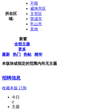
不限
威海市区
所在区
文登区
域:
荣成市
乳山市
其他
新窗
全部主题
更多
最新
热门
热帖
精华
本版块或指定的范围内尚无主题
招聘信息
收藏本版
订阅
今日
0
主题