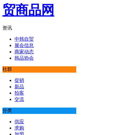
资讯
中韩自贸
展会信息
商家动态
韩品协会
社群
促销
新品
拍客
交流
分类
供应
求购
加盟