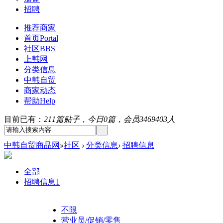
招聘
推荐商家
首页
Portal
社区
BBS
上韩网
分类信息
中韩自贸
商家动态
帮助
Help
目前已有：
211篇贴子，今日0篇，会员3469403人
中韩自贸商品网
»
社区
›
分类信息
›
招聘信息
全部
招聘信息
1
不限
营业员/促销/零售