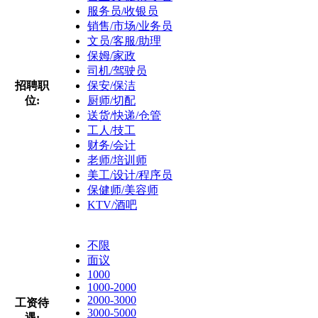
服务员/收银员
销售/市场/业务员
文员/客服/助理
保姆/家政
司机/驾驶员
招聘职
保安/保洁
位:
厨师/切配
送货/快递/仓管
工人/技工
财务/会计
老师/培训师
美工/设计/程序员
保健师/美容师
KTV/酒吧
不限
面议
1000
1000-2000
2000-3000
工资待
3000-5000
遇: