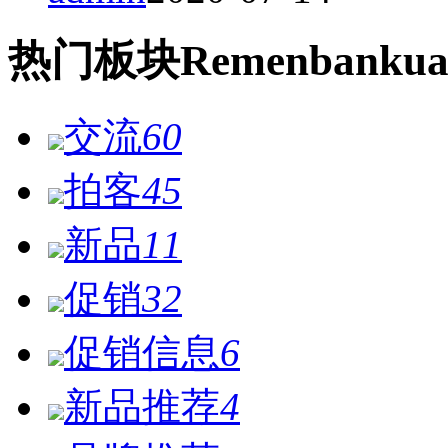
热门
板块
Remen
bankua
交流
60
拍客
45
新品
11
促销
32
促销信息
6
新品推荐
4