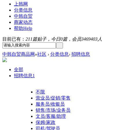
上韩网
分类信息
中韩自贸
商家动态
帮助
Help
目前已有：
211篇贴子，今日0篇，会员3469403人
中韩自贸商品网
»
社区
›
分类信息
›
招聘信息
全部
招聘信息
1
不限
营业员/促销/零售
服务员/收银员
销售/市场/业务员
文员/客服/助理
保姆/家政
司机/驾驶员