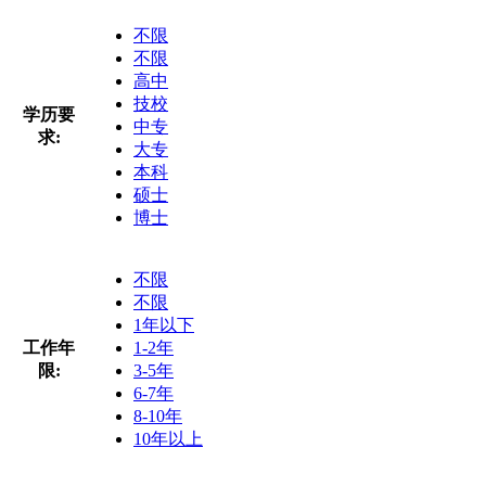
不限
不限
高中
技校
学历要
中专
求:
大专
本科
硕士
博士
不限
不限
1年以下
工作年
1-2年
限:
3-5年
6-7年
8-10年
10年以上