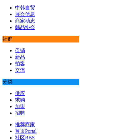
中韩自贸
展会信息
商家动态
韩品协会
社群
促销
新品
拍客
交流
分类
供应
求购
加盟
招聘
推荐商家
首页
Portal
社区
BBS