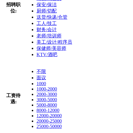
招聘职
保安/保洁
位:
厨师/切配
送货/快递/仓管
工人/技工
财务/会计
老师/培训师
美工/设计/程序员
保健师/美容师
KTV/酒吧
不限
面议
1000
1000-2000
2000-3000
工资待
3000-5000
遇:
5000-8000
8000-12000
12000-20000
20000-25000
25000-50000