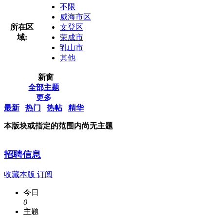
不限
威海市区
所在区
文登区
域:
荣成市
乳山市
其他
新窗
全部主题
更多
最新
热门
热帖
精华
本版块或指定的范围内尚无主题
招聘信息
收藏本版
订阅
今日
0
主题