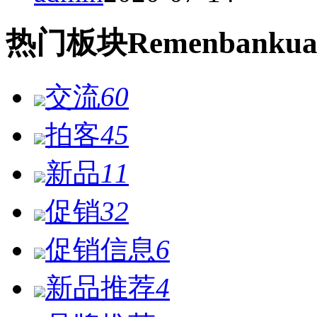
热门
板块
Remen
bankua
交流
60
拍客
45
新品
11
促销
32
促销信息
6
新品推荐
4