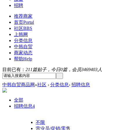
招聘
推荐商家
首页
Portal
社区
BBS
上韩网
分类信息
中韩自贸
商家动态
帮助
Help
目前已有：
211篇贴子，今日0篇，会员3469403人
中韩自贸商品网
»
社区
›
分类信息
›
招聘信息
全部
招聘信息
4
不限
营业员/促销/零售