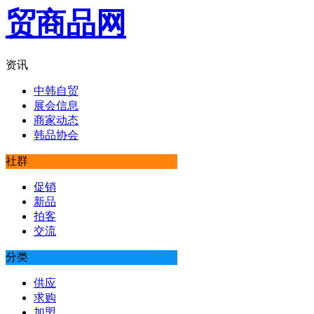
资讯
中韩自贸
展会信息
商家动态
韩品协会
社群
促销
新品
拍客
交流
分类
供应
求购
加盟