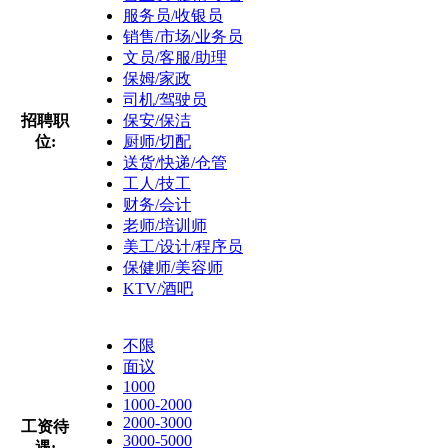
服务员/收银员
销售/市场/业务员
文员/客服/助理
保姆/家政
司机/驾驶员
招聘职
保安/保洁
位:
厨师/切配
送货/快递/仓管
工人/技工
财务/会计
老师/培训师
美工/设计/程序员
保健师/美容师
KTV/酒吧
不限
面议
1000
1000-2000
2000-3000
工资待
3000-5000
遇: