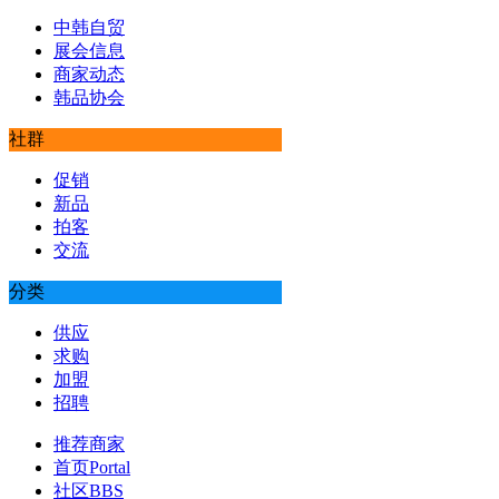
中韩自贸
展会信息
商家动态
韩品协会
社群
促销
新品
拍客
交流
分类
供应
求购
加盟
招聘
推荐商家
首页
Portal
社区
BBS