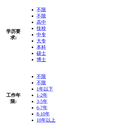
不限
不限
高中
技校
学历要
中专
求:
大专
本科
硕士
博士
不限
不限
1年以下
工作年
1-2年
限:
3-5年
6-7年
8-10年
10年以上