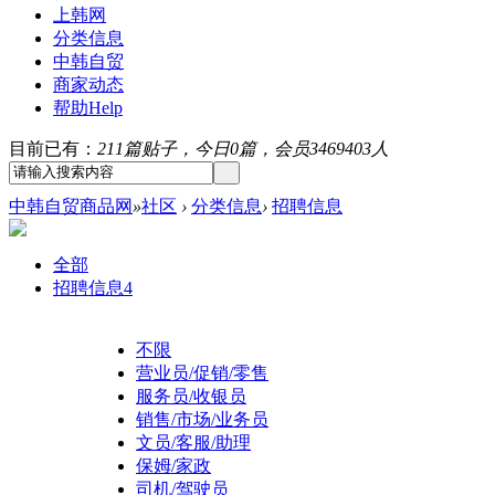
上韩网
分类信息
中韩自贸
商家动态
帮助
Help
目前已有：
211篇贴子，今日0篇，会员3469403人
中韩自贸商品网
»
社区
›
分类信息
›
招聘信息
全部
招聘信息
4
不限
营业员/促销/零售
服务员/收银员
销售/市场/业务员
文员/客服/助理
保姆/家政
司机/驾驶员