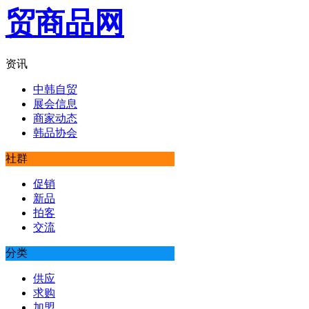
资讯
中韩自贸
展会信息
商家动态
韩品协会
社群
促销
新品
拍客
交流
分类
供应
求购
加盟