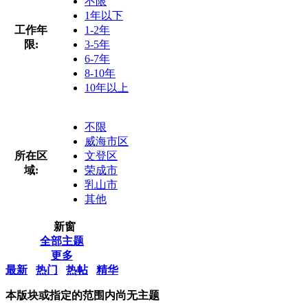
不限
1年以下
工作年
1-2年
限:
3-5年
6-7年
8-10年
10年以上
不限
威海市区
所在区
文登区
域:
荣成市
乳山市
其他
新窗
全部主题
更多
最新
热门
热帖
精华
本版块或指定的范围内尚无主题