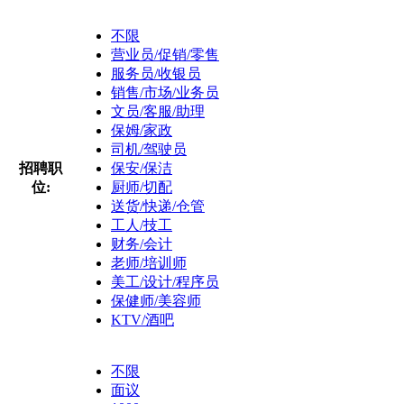
不限
营业员/促销/零售
服务员/收银员
销售/市场/业务员
文员/客服/助理
保姆/家政
司机/驾驶员
招聘职
保安/保洁
位:
厨师/切配
送货/快递/仓管
工人/技工
财务/会计
老师/培训师
美工/设计/程序员
保健师/美容师
KTV/酒吧
不限
面议