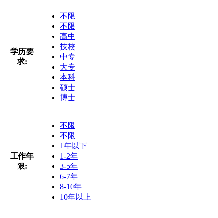
不限
不限
高中
技校
学历要
中专
求:
大专
本科
硕士
博士
不限
不限
1年以下
工作年
1-2年
限:
3-5年
6-7年
8-10年
10年以上