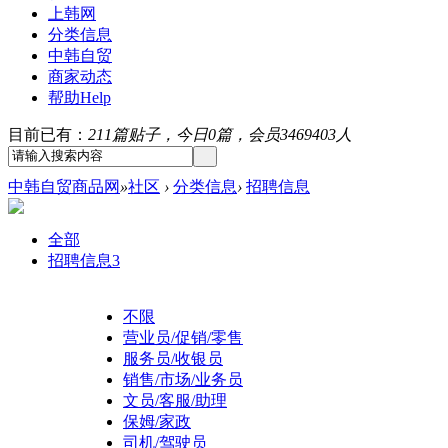
上韩网
分类信息
中韩自贸
商家动态
帮助
Help
目前已有：
211篇贴子，今日0篇，会员3469403人
中韩自贸商品网
»
社区
›
分类信息
›
招聘信息
全部
招聘信息
3
不限
营业员/促销/零售
服务员/收银员
销售/市场/业务员
文员/客服/助理
保姆/家政
司机/驾驶员