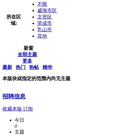
不限
威海市区
所在区
文登区
域:
荣成市
乳山市
其他
新窗
全部主题
更多
最新
热门
热帖
精华
本版块或指定的范围内尚无主题
招聘信息
收藏本版
订阅
今日
0
主题