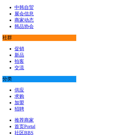
中韩自贸
展会信息
商家动态
韩品协会
社群
促销
新品
拍客
交流
分类
供应
求购
加盟
招聘
推荐商家
首页
Portal
社区
BBS