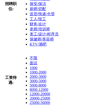
招聘职
保安/保洁
位:
厨师/切配
送货/快递/仓管
工人/技工
财务/会计
老师/培训师
美工/设计/程序员
保健师/美容师
KTV/酒吧
不限
面议
1000
1000-2000
2000-3000
工资待
3000-5000
遇:
5000-8000
8000-12000
12000-20000
20000-25000
25000-50000