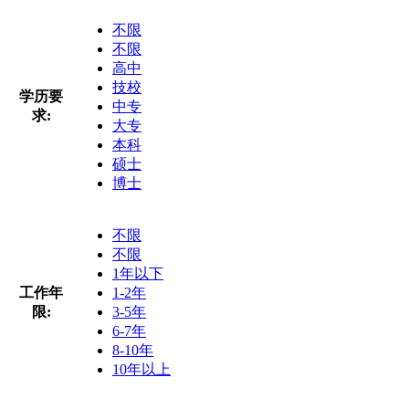
不限
不限
高中
技校
学历要
中专
求:
大专
本科
硕士
博士
不限
不限
1年以下
工作年
1-2年
限:
3-5年
6-7年
8-10年
10年以上