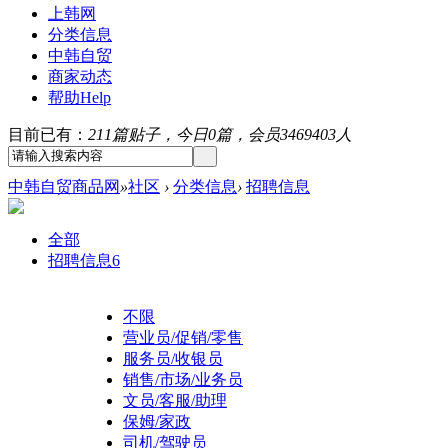
上韩网
分类信息
中韩自贸
商家动态
帮助
Help
目前已有：
211篇贴子，今日0篇，会员3469403人
中韩自贸商品网
»
社区
›
分类信息
›
招聘信息
全部
招聘信息
6
不限
营业员/促销/零售
服务员/收银员
销售/市场/业务员
文员/客服/助理
保姆/家政
司机/驾驶员