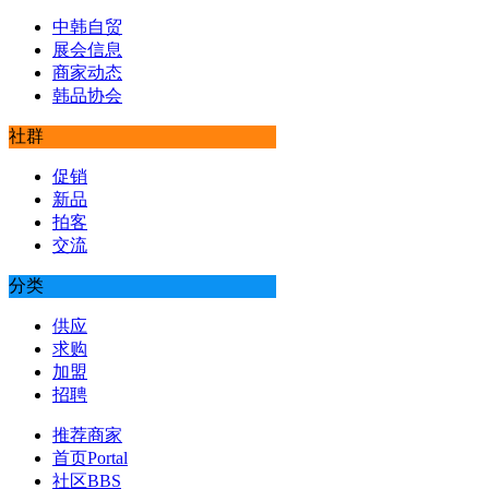
中韩自贸
展会信息
商家动态
韩品协会
社群
促销
新品
拍客
交流
分类
供应
求购
加盟
招聘
推荐商家
首页
Portal
社区
BBS