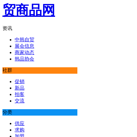
资讯
中韩自贸
展会信息
商家动态
韩品协会
社群
促销
新品
拍客
交流
分类
供应
求购
加盟