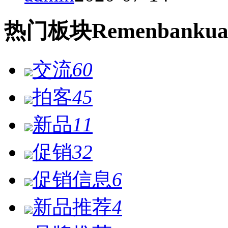
热门
板块
Remen
bankua
交流
60
拍客
45
新品
11
促销
32
促销信息
6
新品推荐
4