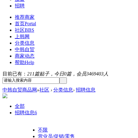
招聘
推荐商家
首页
Portal
社区
BBS
上韩网
分类信息
中韩自贸
商家动态
帮助
Help
目前已有：
211篇贴子，今日0篇，会员3469403人
中韩自贸商品网
»
社区
›
分类信息
›
招聘信息
全部
招聘信息
6
不限
营业员/促销/零售