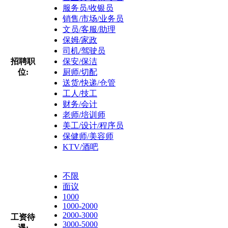
服务员/收银员
销售/市场/业务员
文员/客服/助理
保姆/家政
司机/驾驶员
招聘职
保安/保洁
位:
厨师/切配
送货/快递/仓管
工人/技工
财务/会计
老师/培训师
美工/设计/程序员
保健师/美容师
KTV/酒吧
不限
面议
1000
1000-2000
2000-3000
工资待
3000-5000
遇: