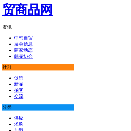
资讯
中韩自贸
展会信息
商家动态
韩品协会
社群
促销
新品
拍客
交流
分类
供应
求购
加盟