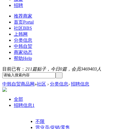
招聘
推荐商家
首页
Portal
社区
BBS
上韩网
分类信息
中韩自贸
商家动态
帮助
Help
目前已有：
211篇贴子，今日0篇，会员3469403人
中韩自贸商品网
»
社区
›
分类信息
›
招聘信息
全部
招聘信息
1
不限
营业员/促销/零售