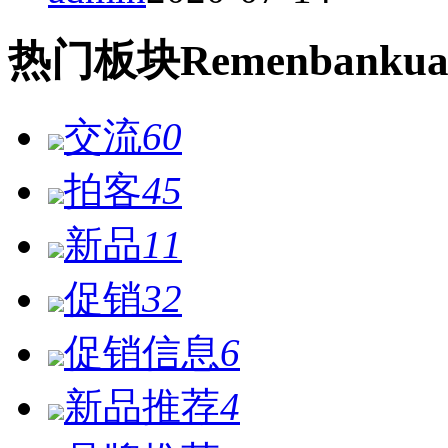
热门
板块
Remen
bankua
交流
60
拍客
45
新品
11
促销
32
促销信息
6
新品推荐
4