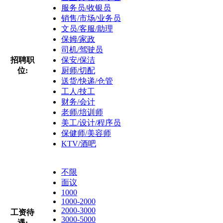
服务员/收银员
销售/市场/业务员
文员/客服/助理
保姆/家政
司机/驾驶员
招聘职
保安/保洁
位:
厨师/切配
送货/快递/仓管
工人/技工
财务/会计
老师/培训师
美工/设计/程序员
保健师/美容师
KTV/酒吧
不限
面议
1000
1000-2000
2000-3000
工资待
3000-5000
遇: