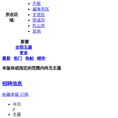
不限
威海市区
所在区
文登区
域:
荣成市
乳山市
其他
新窗
全部主题
更多
最新
热门
热帖
精华
本版块或指定的范围内尚无主题
招聘信息
收藏本版
订阅
今日
0
主题