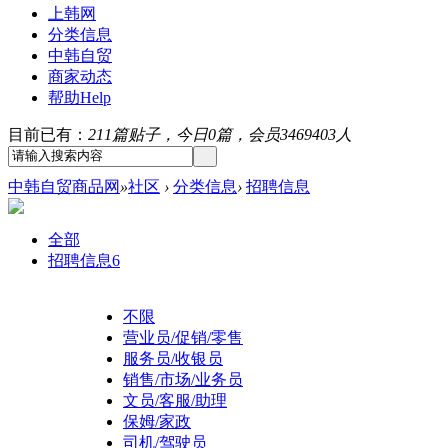
上韩网
分类信息
中韩自贸
商家动态
帮助
Help
目前已有：
211篇贴子，今日0篇，会员3469403人
中韩自贸商品网
»
社区
›
分类信息
›
招聘信息
全部
招聘信息
6
不限
营业员/促销/零售
服务员/收银员
销售/市场/业务员
文员/客服/助理
保姆/家政
司机/驾驶员