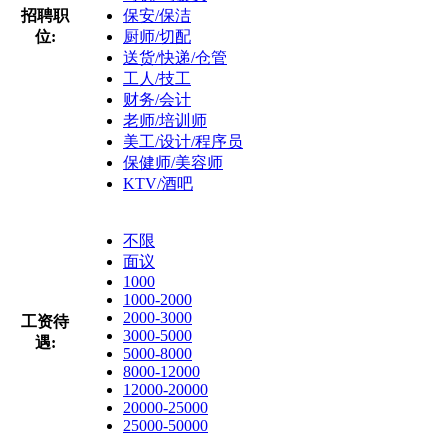
招聘职
保安/保洁
位:
厨师/切配
送货/快递/仓管
工人/技工
财务/会计
老师/培训师
美工/设计/程序员
保健师/美容师
KTV/酒吧
不限
面议
1000
1000-2000
2000-3000
工资待
3000-5000
遇:
5000-8000
8000-12000
12000-20000
20000-25000
25000-50000