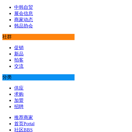
中韩自贸
展会信息
商家动态
韩品协会
社群
促销
新品
拍客
交流
分类
供应
求购
加盟
招聘
推荐商家
首页
Portal
社区
BBS