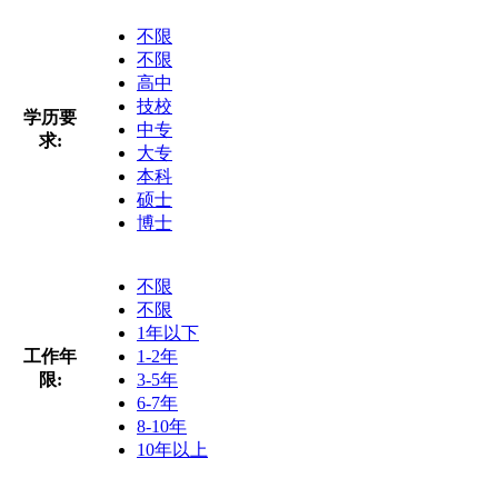
不限
不限
高中
技校
学历要
中专
求:
大专
本科
硕士
博士
不限
不限
1年以下
工作年
1-2年
限:
3-5年
6-7年
8-10年
10年以上