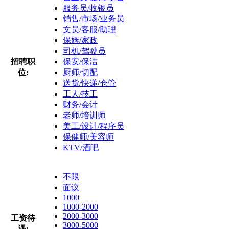
服务员/收银员
销售/市场/业务员
文员/客服/助理
保姆/家政
司机/驾驶员
招聘职
保安/保洁
位:
厨师/切配
送货/快递/仓管
工人/技工
财务/会计
老师/培训师
美工/设计/程序员
保健师/美容师
KTV/酒吧
不限
面议
1000
1000-2000
2000-3000
工资待
3000-5000
遇: