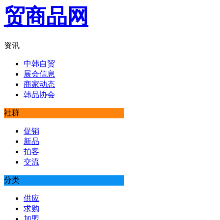
资讯
中韩自贸
展会信息
商家动态
韩品协会
社群
促销
新品
拍客
交流
分类
供应
求购
加盟