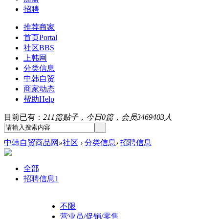
招聘
推荐商家
首页
Portal
社区
BBS
上韩网
分类信息
中韩自贸
商家动态
帮助
Help
目前已有：
211篇贴子，今日0篇，会员3469403人
中韩自贸商品网
»
社区
›
分类信息
›
招聘信息
全部
招聘信息
1
不限
营业员/促销/零售