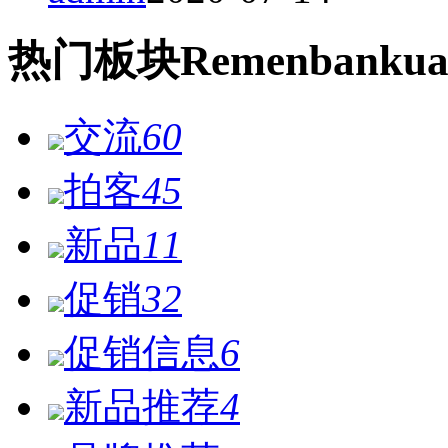
热门
板块
Remen
bankua
交流
60
拍客
45
新品
11
促销
32
促销信息
6
新品推荐
4