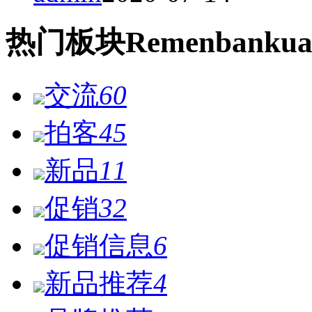
热门
板块
Remen
bankua
交流
60
拍客
45
新品
11
促销
32
促销信息
6
新品推荐
4