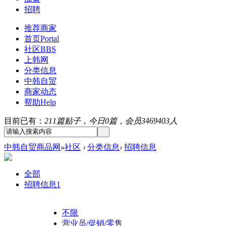
招聘
推荐商家
首页
Portal
社区
BBS
上韩网
分类信息
中韩自贸
商家动态
帮助
Help
目前已有：
211篇贴子，今日0篇，会员3469403人
中韩自贸商品网
»
社区
›
分类信息
›
招聘信息
全部
招聘信息
1
不限
营业员/促销/零售