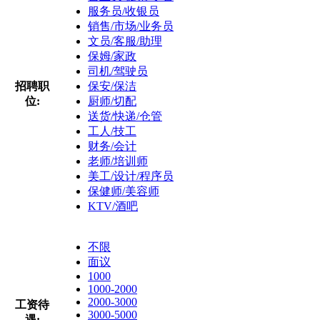
服务员/收银员
销售/市场/业务员
文员/客服/助理
保姆/家政
司机/驾驶员
招聘职
保安/保洁
位:
厨师/切配
送货/快递/仓管
工人/技工
财务/会计
老师/培训师
美工/设计/程序员
保健师/美容师
KTV/酒吧
不限
面议
1000
1000-2000
2000-3000
工资待
3000-5000
遇: