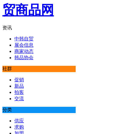
资讯
中韩自贸
展会信息
商家动态
韩品协会
社群
促销
新品
拍客
交流
分类
供应
求购
加盟