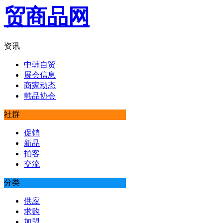
资讯
中韩自贸
展会信息
商家动态
韩品协会
社群
促销
新品
拍客
交流
分类
供应
求购
加盟