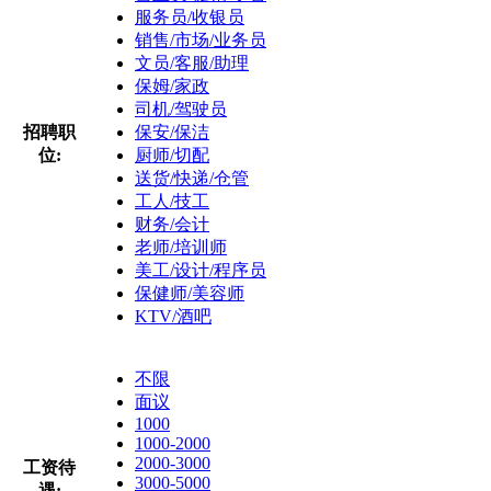
服务员/收银员
销售/市场/业务员
文员/客服/助理
保姆/家政
司机/驾驶员
招聘职
保安/保洁
位:
厨师/切配
送货/快递/仓管
工人/技工
财务/会计
老师/培训师
美工/设计/程序员
保健师/美容师
KTV/酒吧
不限
面议
1000
1000-2000
2000-3000
工资待
3000-5000
遇: