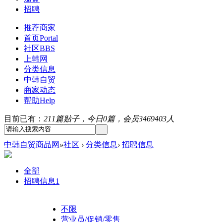
招聘
推荐商家
首页
Portal
社区
BBS
上韩网
分类信息
中韩自贸
商家动态
帮助
Help
目前已有：
211篇贴子，今日0篇，会员3469403人
中韩自贸商品网
»
社区
›
分类信息
›
招聘信息
全部
招聘信息
1
不限
营业员/促销/零售