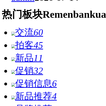
热门
板块
Remen
bankua
交流
60
拍客
45
新品
11
促销
32
促销信息
6
新品推荐
4