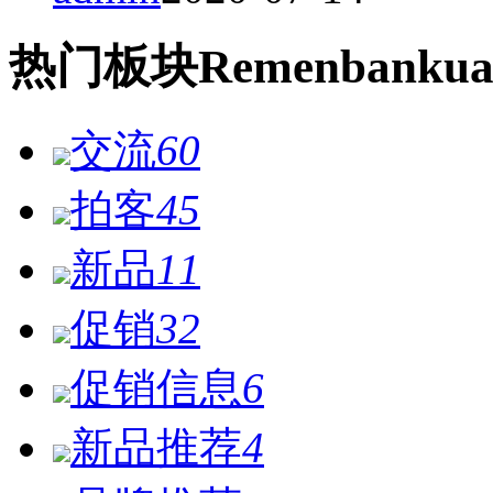
热门
板块
Remen
bankua
交流
60
拍客
45
新品
11
促销
32
促销信息
6
新品推荐
4