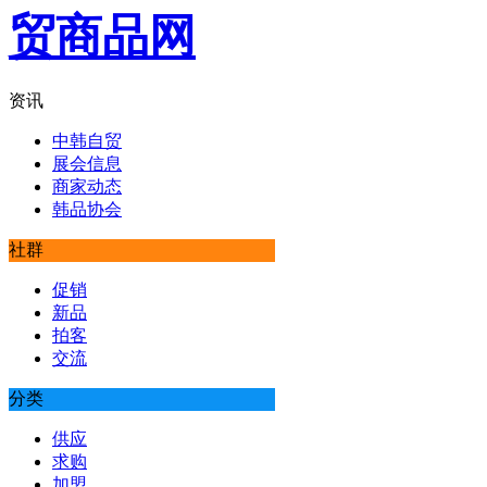
资讯
中韩自贸
展会信息
商家动态
韩品协会
社群
促销
新品
拍客
交流
分类
供应
求购
加盟