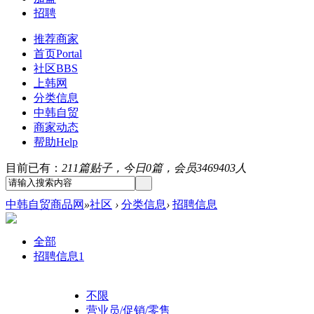
招聘
推荐商家
首页
Portal
社区
BBS
上韩网
分类信息
中韩自贸
商家动态
帮助
Help
目前已有：
211篇贴子，今日0篇，会员3469403人
中韩自贸商品网
»
社区
›
分类信息
›
招聘信息
全部
招聘信息
1
不限
营业员/促销/零售