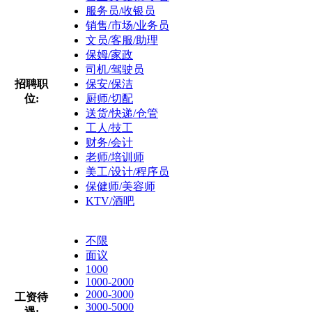
服务员/收银员
销售/市场/业务员
文员/客服/助理
保姆/家政
司机/驾驶员
招聘职
保安/保洁
位:
厨师/切配
送货/快递/仓管
工人/技工
财务/会计
老师/培训师
美工/设计/程序员
保健师/美容师
KTV/酒吧
不限
面议
1000
1000-2000
2000-3000
工资待
3000-5000
遇: