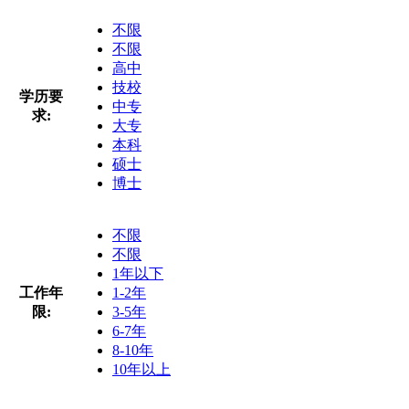
不限
不限
高中
技校
学历要
中专
求:
大专
本科
硕士
博士
不限
不限
1年以下
工作年
1-2年
限:
3-5年
6-7年
8-10年
10年以上