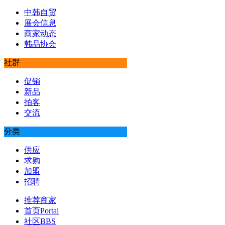
中韩自贸
展会信息
商家动态
韩品协会
社群
促销
新品
拍客
交流
分类
供应
求购
加盟
招聘
推荐商家
首页
Portal
社区
BBS