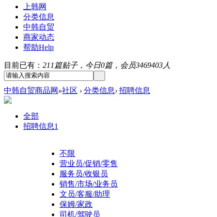
上韩网
分类信息
中韩自贸
商家动态
帮助
Help
目前已有：
211篇贴子，今日0篇，会员3469403人
中韩自贸商品网
»
社区
›
分类信息
›
招聘信息
全部
招聘信息
1
不限
营业员/促销/零售
服务员/收银员
销售/市场/业务员
文员/客服/助理
保姆/家政
司机/驾驶员