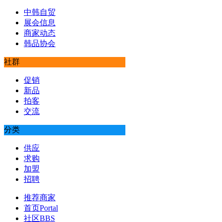
中韩自贸
展会信息
商家动态
韩品协会
社群
促销
新品
拍客
交流
分类
供应
求购
加盟
招聘
推荐商家
首页
Portal
社区
BBS