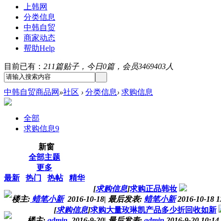
上韩网
分类信息
中韩自贸
商家动态
帮助
Help
目前已有：
211篇贴子，今日0篇，会员3469403人
中韩自贸商品网
»
社区
›
分类信息
›
求购信息
全部
求购信息
9
新窗
全部主题
更多
最新
热门
热帖
精华
[
求购信息
]
求购正品韩妆
楼主:
蜡笔小新
2016-10-18
|
最后发表:
蜡笔小新
2016-10-18 1
[
求购信息
]
求购大量玫琳凯产品多少折回收如新
楼主:
admin
2016-9-20
|
最后发表:
admin
2016-9-20 10:14