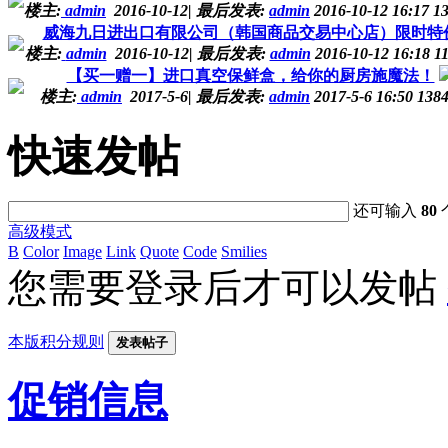
楼主:
admin
2016-10-12
|
最后发表:
admin
2016-10-12 16:17
1
威海九日进出口有限公司（韩国商品交易中心店）限时特
楼主:
admin
2016-10-12
|
最后发表:
admin
2016-10-12 16:18
1
【买一赠一】进口真空保鲜盒，给你的厨房施魔法！
楼主:
admin
2017-5-6
|
最后发表:
admin
2017-5-6 16:50
138
快速发帖
还可输入
80
高级模式
B
Color
Image
Link
Quote
Code
Smilies
您需要登录后才可以发帖
本版积分规则
发表帖子
促销信息