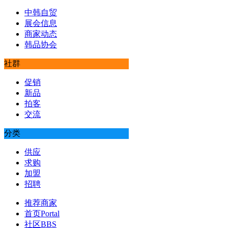
中韩自贸
展会信息
商家动态
韩品协会
社群
促销
新品
拍客
交流
分类
供应
求购
加盟
招聘
推荐商家
首页
Portal
社区
BBS